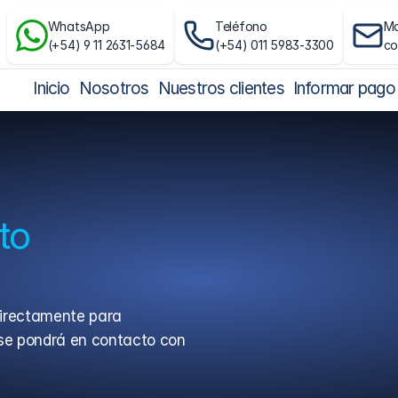
WhatsApp
Teléfono
Ma
(+54) 9 11 2631-5684
(+54) 011 5983-3300
c
Inicio
Nosotros
Nuestros clientes
Informar pago
to
irectamente para 
se pondrá en contacto con 