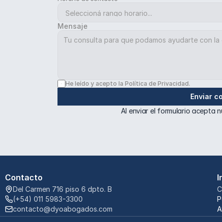
Mensaje
He leído y acepto la Política de Privacidad.
Enviar c
Al enviar el formulario acepta n
Contacto
I
Del Carmen 716 piso 6 dpto. B
C
(+54) 011 5983-3300
P
contacto@dyoabogados.com
A