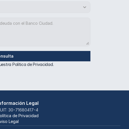
onsulta
uestra 
Política de Privacidad.
nformación Legal
Comunicate con nosotros.
UIT: 30-71680417-4
¿En que podemos ayudarte?
olítica de Privacidad
viso Legal
¿Querés que revisemos tu situación con Banco Ciudad?