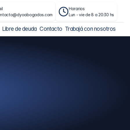
il
Horarios
ontacto@dyoabogados.com
Lun - vie de 8 a 20:30 hs
Libre de deuda
Contacto
Trabajá con nosotros